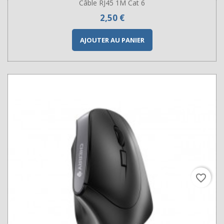
Câble RJ45 1M Cat 6
Prix
2,50 €
AJOUTER AU PANIER
favorite_border