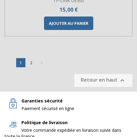
TP-LINK UE300
Prix
15,00 €
AJOUTER AU PANIER

1
2
Retour en haut

Garanties sécurité
Paiement sécurisé en ligne
Politique de livraison
Votre commande expédiée en livraison suivie dans
toute la France