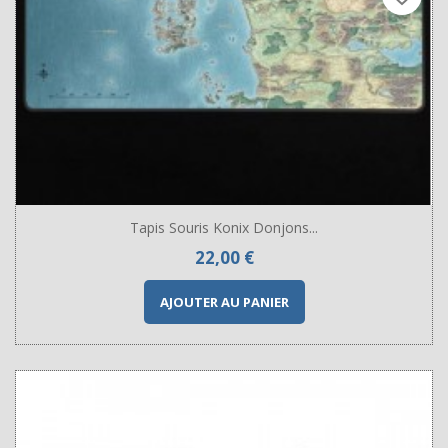
Tapis Souris Konix Donjons...
Prix
22,00 €
AJOUTER AU PANIER