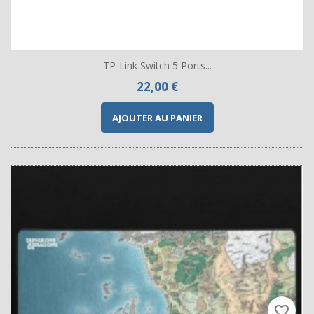
TP-Link Switch 5 Ports...
Prix
22,00 €
AJOUTER AU PANIER
favorite_border