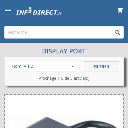

shopping_cart


DISPLAY PORT

Nom, A à Z
FILTRER
Affichage 1-5 de 5 article(s)