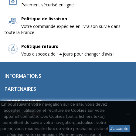
Paiement sécurisé en ligne
Politique de livraison
Votre commande expédiée en livraison suivie dans
toute la France
Politique retours
Vous disposez de 14 jours pour changer d'avis !
INFORMATIONS

PARTENAIRES

VOTRE COMPTE

En poursuivant votre navigation sur ce site, vous devez
accepter l’utilisation et l'écriture de Cookies sur votre
COORDONNÉES
appareil connecté. Ces Cookies (petits fichiers texte)
permettent de suivre votre navigation, actualiser votre
panier, vous reconnaitre lors de votre prochaine visite et
J'accepte
sécuriser votre connexion. Pour en savoir plus et
© 2022 - Infodirect SARL. Tous droits réservés.