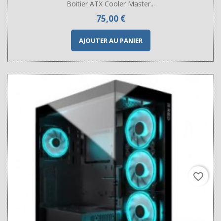
Boitier ATX Cooler Master...
Prix
75,00 €
AJOUTER AU PANIER
favorite_border