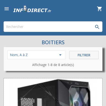

shopping_cart


BOITIERS

Nom, A à Z
FILTRER
Affichage 1-8 de 8 article(s)