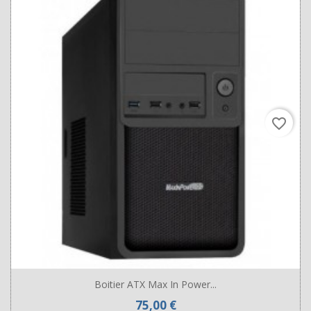
favorite_border
Boitier ATX Max In Power...
Prix
75,00 €