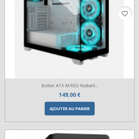
favorite_border
Boitier ATX M.RED Radiant...
Prix
149,00 €
AJOUTER AU PANIER