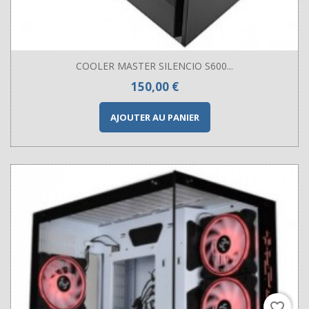
COOLER MASTER SILENCIO S600...
Prix
150,00 €
AJOUTER AU PANIER
favorite_border