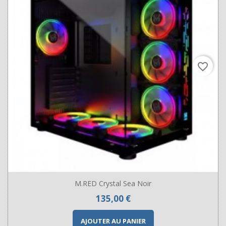
favorite_border
M.RED Crystal Sea Noir
Prix
135,00 €
AJOUTER AU PANIER