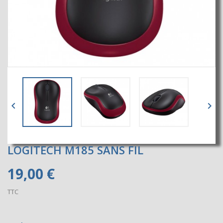


LOGITECH M185 SANS FIL
19,00 €
TTC