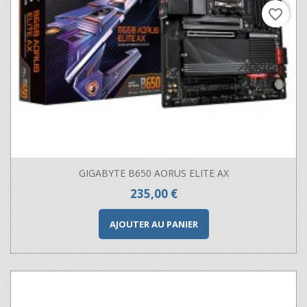
favorite_border
GIGABYTE B650 AORUS ELITE AX
Prix
235,00 €
AJOUTER AU PANIER