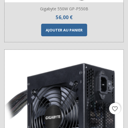
Gigabyte 550W GP-P550B
Prix
56,00 €
AJOUTER AU PANIER
favorite_border