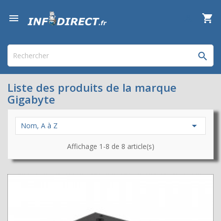

shopping_cart


Liste des produits de la marque
Gigabyte

Nom, A à Z
Affichage 1-8 de 8 article(s)