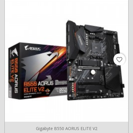
favorite_border
Gigabyte B550 AORUS ELITE V2