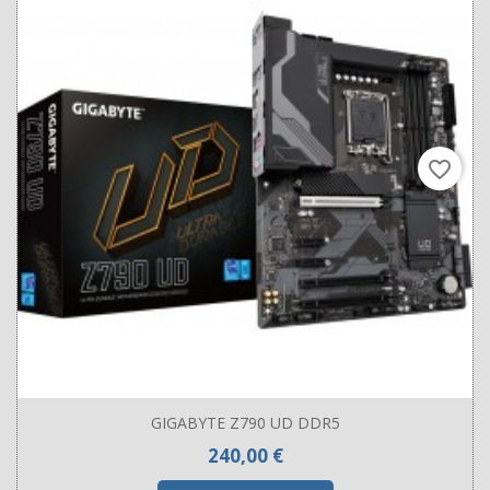
favorite_border
GIGABYTE Z790 UD DDR5
Prix
240,00 €