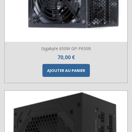
Gigabyte 650W GP-P650B
Prix
70,00 €
AJOUTER AU PANIER