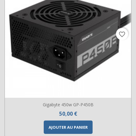
favorite_border
Gigabyte 450w GP-P450B
Prix
50,00 €
AJOUTER AU PANIER