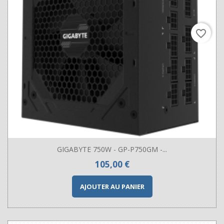
favorite_border
GIGABYTE 750W - GP-P750GM -...
Prix
105,00 €
AJOUTER AU PANIER